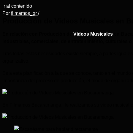
Ir al contenido
Por
filmamos_gr
/
Producción de Videos Musicales en 
En relación con Producción de
Videos Musicales
en Bucar
industriales, comerciales, de entretenimiento, culturales o 
Tras todas estas necesidades existe siempre, a partes iguales 
organizativo.
Es a esta planificación a la que se conoce, tanto en el mundo 
importancia del proceso de producción, el modo de organizarlo 
En Filmamos Bucaramanga, le realizamos su video musical con 